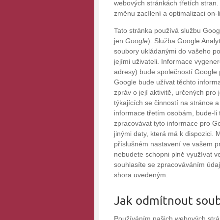
webových stránkách třetích stran.
změnu zacílení a optimalizaci on-l
Tato stránka používá službu Googl
jen
Google
). Služba Google Analy
soubory ukládanými do vašeho poč
jejími uživateli. Informace vygen
adresy) bude společností Google 
Google bude užívat těchto informa
zpráv o její aktivitě, určených pro
týkajících se činností na stránce 
informace třetím osobám, bude-li
zpracovávat tyto informace pro Go
jinými daty, která má k dispozici
příslušném nastavení ve vašem proh
nebudete schopni plně využívat ve
souhlasíte se zpracováváním údaj
shora uvedeným.
Jak odmítnout soub
Používáním našich webových strá