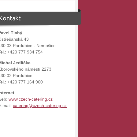
Kontakt
Pavel Tichý
Ostřešanská 43
530 03 Pardubice - Nemošice
Tel.: +420 777 934 754
Michal Jedlička
Zborovského náměstí 2273
530 02 Pardubice
Tel.: +420 777 164 960
Internet
web:
www.czech-catering.cz
E-mail:
catering@czech-catering.cz