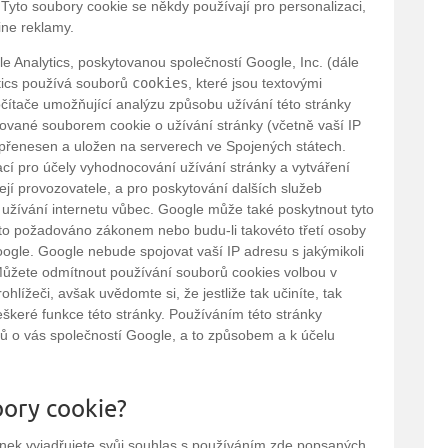
 Tyto soubory cookie se někdy používají pro personalizaci,
ine reklamy.
e Analytics, poskytovanou společností Google, Inc. (dále
tics používá souborů
cookies
, které jsou textovými
ítače umožňující analýzu způsobu užívání této stránky
erované souborem cookie o užívání stránky (včetně vaší IP
přenesen a uložen na serverech ve Spojených státech.
cí pro účely vyhodnocování užívání stránky a vytváření
 její provozovatele, a pro poskytování dalších služeb
a užívání internetu vůbec. Google může také poskytnout tyto
 to požadováno zákonem nebo budu-li takovéto třetí osoby
ogle. Google nebude spojovat vaší IP adresu s jakýmikoli
. Můžete odmítnout používání souborů cookies volbou v
lížeči, avšak uvědomte si, že jestliže tak učiníte, tak
škeré funkce této stránky. Používáním této stránky
ů o vás společností Google, a to způsobem a k účelu
ory cookie?
nek vyjadřujete svůj souhlas s používáním zde popsaných