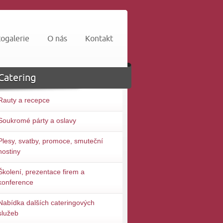
ogalerie
O nás
Kontakt
Catering
Rauty a recepce
Soukromé párty a oslavy
Plesy, svatby, promoce, smuteční
hostiny
Školení, prezentace firem a
konference
Nabídka dalších cateringových
služeb