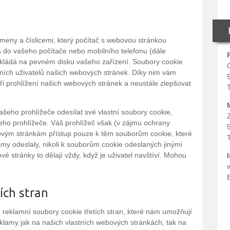
meny a číslicemi, který počítač s webovou stránkou
á do vašeho počítače nebo mobilního telefonu (dále
ukládá na pevném disku vašeho zařízení. Soubory cookie
tních uživatelů našich webových stránek. Díky nim vám
i prohlížení našich webových stránek a neustále zlepšovat
eho prohlížeče odesílat své vlastní soubory cookie,
ho prohlížeče. Váš prohlížeč však (v zájmu ochrany
ým stránkám přístup pouze k těm souborům cookie, které
amy odeslaly, nikoli k souborům cookie odeslaných jinými
stránky to dělají vždy, když je uživatel navštíví. Mohou
ích stran
reklamní soubory cookie třetích stran, které nám umožňují
reklamy jak na našich vlastních webových stránkách, tak na